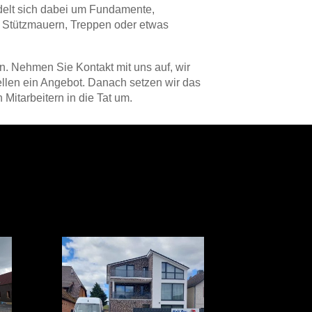
elt sich dabei um Fundamente,
, Stützmauern, Treppen oder etwas
n. Nehmen Sie Kontakt mit uns auf, wir
ellen ein Angebot. Danach setzen wir das
Mitarbeitern in die Tat um.