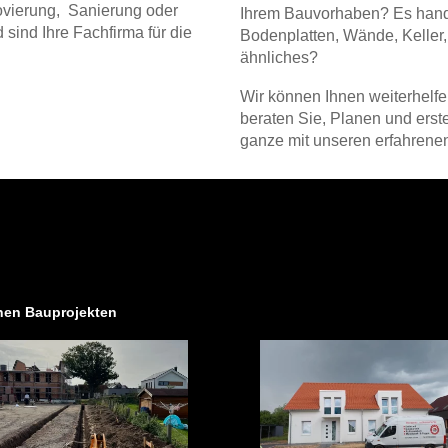
vierung, Sanierung oder
Ihrem Bauvorhaben?
Es hand
sind Ihre Fachfirma für die
Bodenplatten, Wände, Keller
ähnliches?
Wir können Ihnen weiterhelfe
beraten Sie, Planen und erst
ganze mit unseren erfahrenen 
enen Bauprojekten