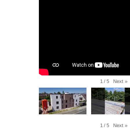
Next
»
1
/
5
Next
»
1
/
5