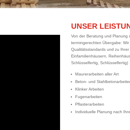
UNSER LEIST
Von der Beratung und Planung ü
termingerechten Übergabe: Wir 
Qualitätsstandards und zu Ihrer
Einfamilienhäusern, Reihenhäus
Schlüsselfertig, Schlüsselfertig)
Maurerarbeiten aller Art
Beton- und Stahlbetonarbeite
Klinker Arbeiten
Fugenarbeiten
Pflasterarbeiten
Individuelle Planung nach Ih