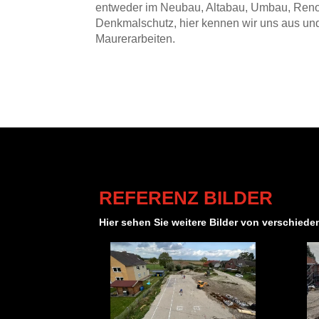
entweder im Neubau, Altabau, Umbau, Reno
Denkmalschutz, hier kennen wir uns aus und 
Maurerarbeiten.
REFERENZ BILDER
Hier sehen Sie weitere Bilder von verschied