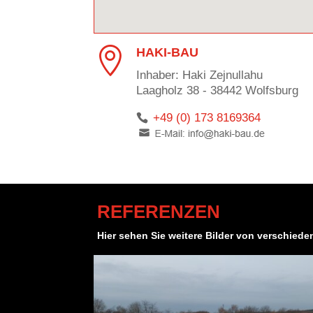

HAKI-BAU
Inhaber: Haki Zejnullahu
Laagholz 38 - 38442 Wolfsburg
+49 (0) 173 8169364
REFERENZEN
Hier sehen Sie weitere Bilder von verschied